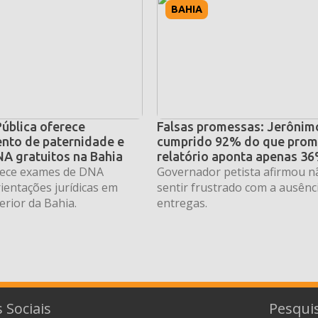
BAHIA
Pública oferece
Falsas promessas: Jerônimo
nto de paternidade e
cumprido 92% do que prom
A gratuitos na Bahia
relatório aponta apenas 3
erece exames de DNA
Governador petista afirmou n
rientações jurídicas em
sentir frustrado com a ausênc
erior da Bahia.
entregas.
 Sociais
Pesqui