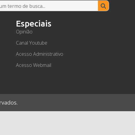
Search
for:
Especiais
Opinião
Canal Youtube
Acesso Administrativo
Acesso Webmail
rvados.