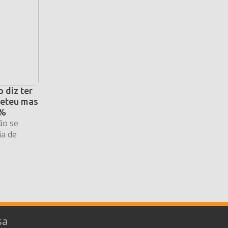
 diz ter
eteu mas
6%
ão se
ia de
sa