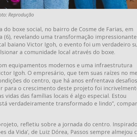
oto: Reprodução
a do boxe social, no bairro de Cosme de Farias, em
ira (6), revelando uma transformação impressionante
tal baiano Victor Igoh, o evento foi um verdadeiro s
ionar a comunidade local através do boxe.
com equipamentos modernos e uma infraestrutura
 Victor Igoh. O empresário, que tem suas raízes no 
ondições do centro, que há anos enfrentava desafio
ir para o crescimento deste projeto foi incrivelment
 vidas das famílias locais é algo especial. Estou
está verdadeiramente transformado e lindo”, compar
rojeto, refletiu sobre a jornada do centro. Inspirad
es da Vida’, de Luiz Dórea, Passos sempre almejou 