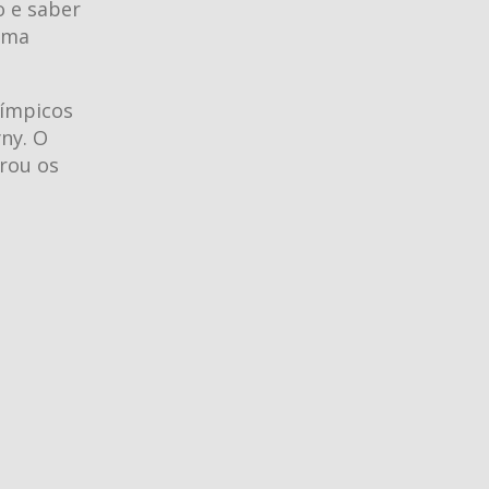
o e saber
uma
límpicos
ny. O
rou os