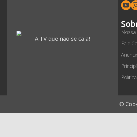
Sob
Nossa 
A TV que não se cala!
Fale C
Anunci
Princíp
Polític
© Copy