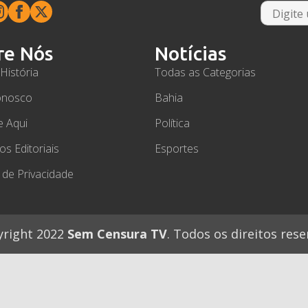
re Nós
Notícias
História
Todas as Categorias
onosco
Bahia
e Aqui
Política
ios Editoriais
Esportes
a de Privacidade
right 2022
Sem Censura TV
. Todos os direitos rese