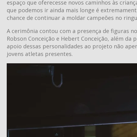
espaço que oferecesse novos caminhos às criança
que podemos ir ainda mais longe é extremamente
chance de continuar a moldar campeões no ringue
A cerimônia contou com a presença de figuras n
Robson Conceição e Hebert Conceição, além da p
apoio dessas personalidades ao projeto não ape
jovens atletas presentes.