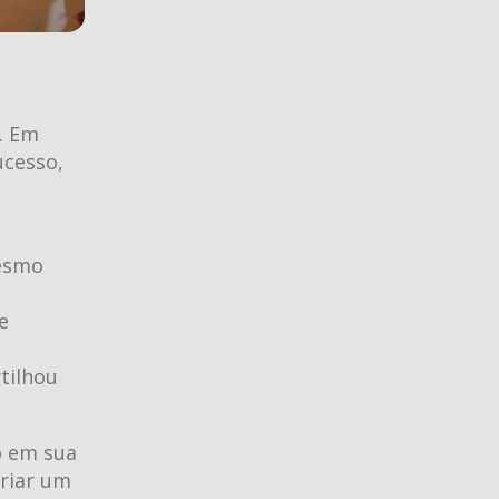
. Em
ucesso,
mesmo
s
e
tilhou
o em sua
criar um