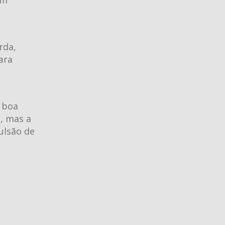
rda,
ara
 boa
, mas a
ulsão de