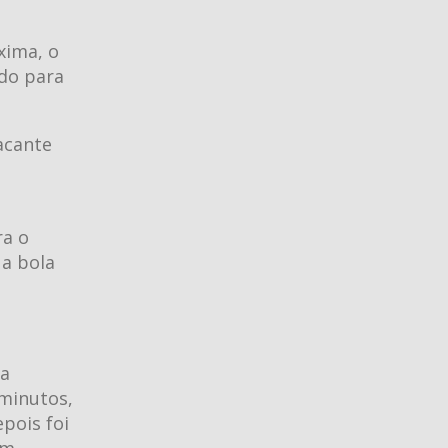
xima, o
ldo para
acante
ra o
 a bola
ma
 minutos,
pois foi
om