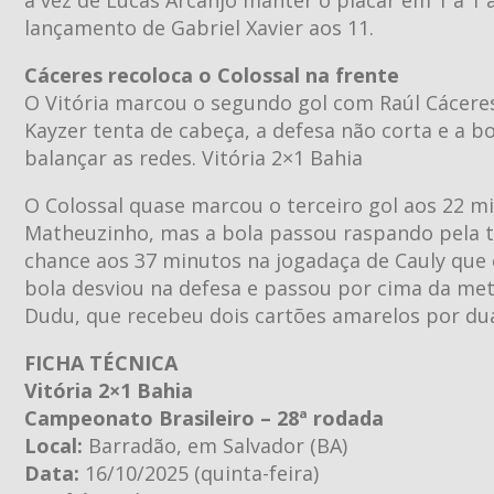
lançamento de Gabriel Xavier aos 11.
Cáceres recoloca o Colossal na frente
O Vitória marcou o segundo gol com Raúl Cácere
Kayzer tenta de cabeça, a defesa não corta e a 
balançar as redes. Vitória 2×1 Bahia
O Colossal quase marcou o terceiro gol aos 22 
Matheuzinho, mas a bola passou raspando pela t
chance aos 37 minutos na jogadaça de Cauly que
bola desviou na defesa e passou por cima da me
Dudu, que recebeu dois cartões amarelos por dua
FICHA TÉCNICA
Vitória 2×1 Bahia
Campeonato Brasileiro – 28ª rodada
Local:
Barradão, em Salvador (BA)
Data:
16/10/2025 (quinta-feira)