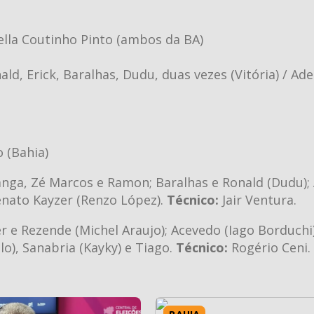
lla Coutinho Pinto (ambos da BA)
d, Erick, Baralhas, Dudu, duas vezes (Vitória) / Ade
o (Bahia)
nga, Zé Marcos e Ramon; Baralhas e Ronald (Dudu); 
enato Kayzer (Renzo López).
Técnico:
Jair Ventura.
r e Rezende (Michel Araujo); Acevedo (Iago Borduchi)
o), Sanabria (Kayky) e Tiago.
Técnico:
Rogério Ceni.