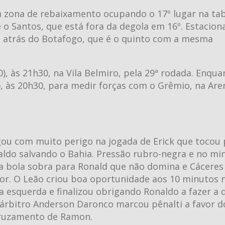
a zona de rebaixamento ocupando o 17º lugar na tab
 o Santos, que está fora da degola em 16º. Estacio
, atrás do Botafogo, que é o quinto com a mesma
), às 21h30, na Vila Belmiro, pela 29ª rodada. Enqua
, às 20h30, para medir forças com o Grêmio, na Are
gou com muito perigo na jogada de Erick que tocou 
aldo salvando o Bahia. Pressão rubro-negra e no mi
 a bola sobra para Ronald que não domina e Cáceres
olor. O Leão criou boa oportunidade aos 10 minutos 
esquerda e finalizou obrigando Ronaldo a fazer a 
árbitro Anderson Daronco marcou pênalti a favor d
cruzamento de Ramon.