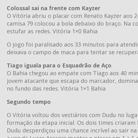
Colossal sai na frente com Kayzer
O Vitória abriu o placar com Renato Kayzer aos 
camisa 79 colocou a bola debaixo do braço. Na co
estufar as redes. Vitória 1×0 Bahia
O jogo foi paralisado aos 33 minutos para aten
deixava o campo de maca para tentar se recuper
Tiago iguala para o Esquadrão de Aço
O Bahia chegou ao empate com Tiago aos 40 minut
jovem atacante que escapa do marcador, domina e
no fundo das redes. Vitória 1×1 Bahia
Segundo tempo
O Vitória voltou dos vestiários com Dudu no lu
formação da etapa inicial. Os dois times criara
Dudu desperdiçou uma chance incrível ao sair na 
a vez de Lucas Arcanjo manter o placar em 1 a 1