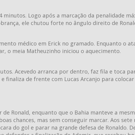
24 minutos. Logo após a marcação da penalidade má
brança, ele chutou forte no ângulo direito de Rona
dimento médico em Erick no gramado. Enquanto o at
ar, o meia Matheuzinho iniciou o aquecimento.
os. Acevedo arranca por dentro, faz fila e toca pa
 finaliza de frente com Lucas Arcanjo para colocar
gar de Ronald, enquanto que o Bahia manteve a mes
m boas chances, mas sem conseguir marcar. Aos sete
cara do gol e parar na grande defesa de Ronaldo. De
 ao defender a finalização de Ademir, que recebeu b