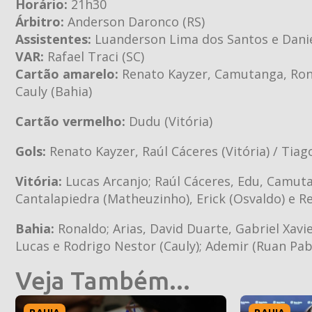
Horário:
21h30
Árbitro:
Anderson Daronco (RS)
Assistentes:
Luanderson Lima dos Santos e Danie
VAR:
Rafael Traci (SC)
Cartão amarelo:
Renato Kayzer, Camutanga, Ronal
Cauly (Bahia)
Cartão vermelho:
Dudu (Vitória)
Gols:
Renato Kayzer, Raúl Cáceres (Vitória) / Tiag
Vitória:
Lucas Arcanjo; Raúl Cáceres, Edu, Camuta
Cantalapiedra (Matheuzinho), Erick (Osvaldo) e R
Bahia:
Ronaldo; Arias, David Duarte, Gabriel Xavie
Lucas e Rodrigo Nestor (Cauly); Ademir (Ruan Pabl
Veja Também...