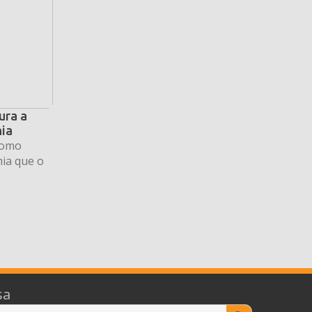
ura a
hia
como
ia que o
sa