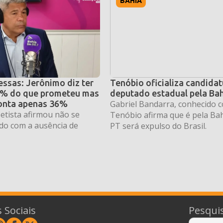
BAHIA
essas: Jerônimo diz ter
Tenóbio oficializa candidat
2% do que prometeu mas
deputado estadual pela Ba
ponta apenas 36%
Gabriel Bandarra, conhecido 
etista afirmou não se
Tenóbio afirma que é pela Bah
ado com a ausência de
PT será expulso do Brasil.
 Sociais
Pesqui