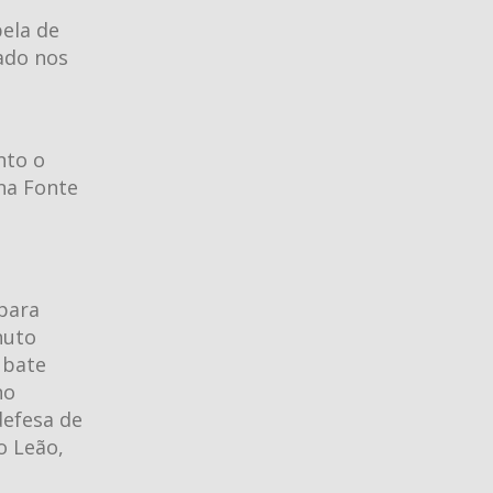
ela de
nado nos
nto o
na Fonte
para
nuto
 bate
no
defesa de
o Leão,