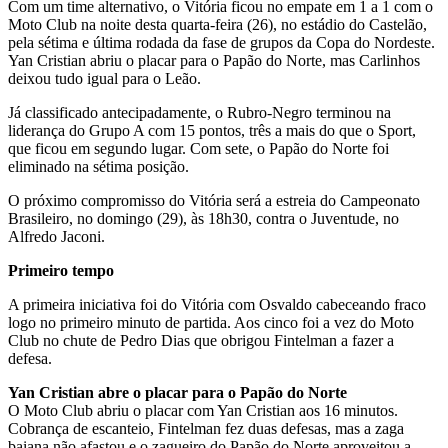
Com um time alternativo, o Vitória ficou no empate em 1 a 1 com o
Moto Club na noite desta quarta-feira (26), no estádio do Castelão,
pela sétima e última rodada da fase de grupos da Copa do Nordeste.
Yan Cristian abriu o placar para o Papão do Norte, mas Carlinhos
deixou tudo igual para o Leão.
Já classificado antecipadamente, o Rubro-Negro terminou na
liderança do Grupo A com 15 pontos, três a mais do que o Sport,
que ficou em segundo lugar. Com sete, o Papão do Norte foi
eliminado na sétima posição.
O próximo compromisso do Vitória será a estreia do Campeonato
Brasileiro, no domingo (29), às 18h30, contra o Juventude, no
Alfredo Jaconi.
Primeiro tempo
A primeira iniciativa foi do Vitória com Osvaldo cabeceando fraco
logo no primeiro minuto de partida. Aos cinco foi a vez do Moto
Club no chute de Pedro Dias que obrigou Fintelman a fazer a
defesa.
Yan Cristian abre o placar para o Papão do Norte
O Moto Club abriu o placar com Yan Cristian aos 16 minutos.
Cobrança de escanteio, Fintelman fez duas defesas, mas a zaga
baiana não afastou e o zagueiro do Papão do Norte aproveitou a