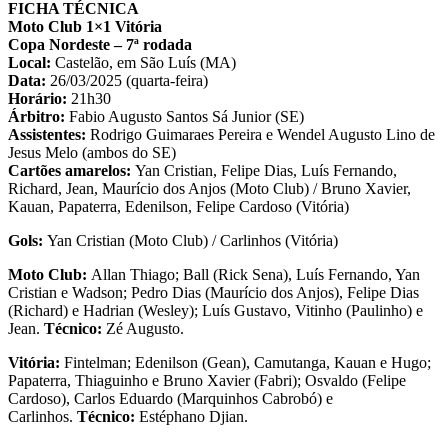
FICHA TÉCNICA
Moto Club 1×1 Vitória
Copa Nordeste – 7ª rodada
Local:
Castelão, em São Luís (MA)
Data:
26/03/2025 (quarta-feira)
Horário:
21h30
Árbitro:
Fabio Augusto Santos Sá Junior (SE)
Assistentes:
Rodrigo Guimaraes Pereira e Wendel Augusto Lino de
Jesus Melo (ambos do SE)
Cartões amarelos:
Yan Cristian, Felipe Dias, Luís Fernando,
Richard, Jean, Maurício dos Anjos (Moto Club) / Bruno Xavier,
Kauan, Papaterra, Edenilson, Felipe Cardoso (Vitória)
Gols:
Yan Cristian (Moto Club) / Carlinhos (Vitória)
Moto Club:
Allan Thiago; Ball (Rick Sena), Luís Fernando, Yan
Cristian e Wadson; Pedro Dias (Maurício dos Anjos), Felipe Dias
(Richard) e Hadrian (Wesley); Luís Gustavo, Vitinho (Paulinho) e
Jean.
Técnico:
Zé Augusto.
Vitória:
Fintelman; Edenilson (Gean), Camutanga, Kauan e Hugo;
Papaterra, Thiaguinho e Bruno Xavier (Fabri); Osvaldo (Felipe
Cardoso), Carlos Eduardo (Marquinhos Cabrobó) e
Carlinhos.
Técnico:
Estéphano Djian.