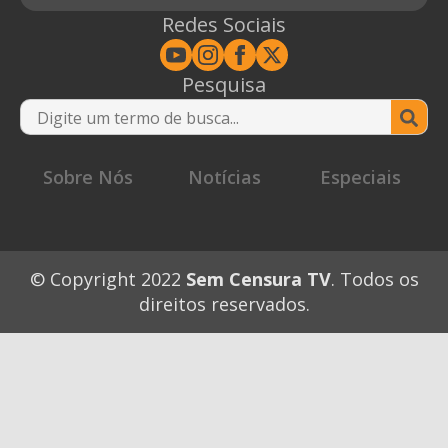
Redes Sociais
Pesquisa
Se
for
Sobre Nós
Notícias
Especiais
© Copyright 2022
Sem Censura TV
. Todos os
direitos reservados.