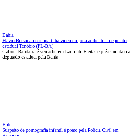
Bahia
Flávio Bolsonaro compartilha vídeo do pré-candidato a deputado
estadual Tenóbio (PL-BA)
Gabriel Bandarra é vereador em Lauro de Freitas e pré-candidato a
deputado estadual pela Bahia.
Bahia
Suspeito de pornografia infantil é preso pela Polícia Civil em
Salvador