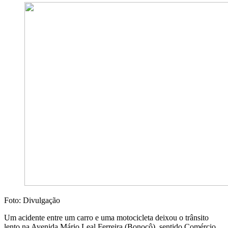
Foto: Divulgação
Um acidente entre um carro e uma motocicleta deixou o trânsito
lento na Avenida Mário Leal Ferreira (Bonocô), sentido Comércio,