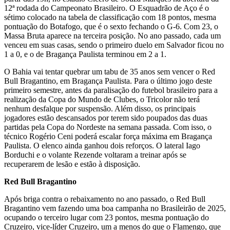
12ª rodada do Campeonato Brasileiro. O Esquadrão de Aço é o
sétimo colocado na tabela de classificação com 18 pontos, mesma
pontuação do Botafogo, que é o sexto fechando o G-6. Com 23, o
Massa Bruta aparece na terceira posição. No ano passado, cada um
venceu em suas casas, sendo o primeiro duelo em Salvador ficou no
1 a 0, e o de Bragança Paulista terminou em 2 a 1.
O Bahia vai tentar quebrar um tabu de 35 anos sem vencer o Red
Bull Bragantino, em Bragança Paulista. Para o último jogo deste
primeiro semestre, antes da paralisação do futebol brasileiro para a
realização da Copa do Mundo de Clubes, o Tricolor não terá
nenhum desfalque por suspensão. Além disso, os principais
jogadores estão descansados por terem sido poupados das duas
partidas pela Copa do Nordeste na semana passada. Com isso, o
técnico Rogério Ceni poderá escalar força máxima em Bragança
Paulista. O elenco ainda ganhou dois reforços. O lateral Iago
Borduchi e o volante Rezende voltaram a treinar após se
recuperarem de lesão e estão à disposição.
Red Bull Bragantino
Após briga contra o rebaixamento no ano passado, o Red Bull
Bragantino vem fazendo uma boa campanha no Brasileirão de 2025,
ocupando o terceiro lugar com 23 pontos, mesma pontuação do
Cruzeiro, vice-líder Cruzeiro, um a menos do que o Flamengo, que