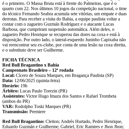
é o primeiro. O Massa Bruta está à frente do Palmeiras, que é o
quarto com 22. Nos últimos 10 jogos da competição nacional, o time
do técnico Fernando Seabra acumula sete vitórias, um empate e duas
derrotas. Para receber a visita do Bahia, a equipe paulista voltar a
contar com o zagueiro Guzmán Rodríguez e o atacante Lucas
Barbosa, que cumpriram suspensão automática. Além deles, o
zagueiro Pedro Henrique se recuperou das dores na coxa e está à
disposição. Por outro lado, o lateral-esquerdo Juninho Capixaba não
vai reencontrar seu ex-clube, por conta de uma lesão na coxa direita,
e o substituto deve ser Guilherme.
FICHA TÉCNICA
Red Bull Bragantino x Bahia
Campeonato Brasileiro – 12ª rodada
Local:
Cícero de Souza Marques, em Bragança Paulista (SP)
Data:
12/06/2025 (quinta-feira)
Horário:
19h
Árbitro:
Lucas Paulo Torezin (PR)
Assistentes:
Victor Hugo Imazu dos Santos e Rafael Trombeta
(ambos do PR)
VAR:
Rodolpho Toski Marques (PR)
Transmissão:
Premiere
Red Bull Bragantino:
Cleiton; Andrés Hurtado, Pedro Henrique,
Eduardo Guzmán e Guilherme; Gabriel, Eric Ramires e Jhon Jhon;