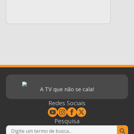
A TV que não se cala!
Redes Sociais
Pesquisa
Se