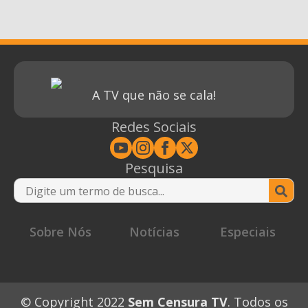
A TV que não se cala!
Redes Sociais
Pesquisa
Se
for
Sobre Nós
Notícias
Especiais
© Copyright 2022
Sem Censura TV
. Todos os