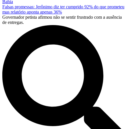
Bahia
Falsas promessas: Jerônimo diz ter cumprido 92% do que prometeu
mas relatório aponta apenas 36%
Governador petista afirmou não se sentir frustrado com a ausência
de entregas.