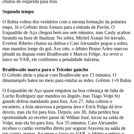
chutou de esquerda para fora.
Segundo tempo
O Bahia voltou dos vestiários com a mesma formação da primeira
etapa. Já o Grêmio tirou Amuzu para a entrada de Pavón. O
Esquadrão de Aço chegou bem aos sete minutos, mas Cauly acabou
furando na hora de finalizar. Na sobra, Michel Araujo foi travado,
Everton Ribeiro chutou na defesa e Caio Alexandre pegou a sobra,
mas mandou longe do gol. Aos oito, o árbitro Bruno Arleu marcou
pênalti na disputa entre Braithwaite e Marcos Felipe. Ao rever o
lance no VAR, ele confirmou a penalidade máxima.
Braithwaite marca para o Tricolor gaúcho
O Grêmio abriu o placar com Braithwaite aos 15 minutos. O
dinamarquês bateu no meio para estufar as redes. Grêmio 1×0 Bahia
O Esquadrão de Aço quase empatou na boa cobrança de falta de
Lucho Rodríguez que mandou no ângulo, mas Tiago Volpi fez
grande defesa mandando para fora. Aos 27, Juba cobrou o
escanteio, a bola atravessa a pequena área e Erick Pulga dá leve
desvio, mas ela foi para fora. Depois, aos 38, Juba perdeu boa
oportunidade ao receber passe de Willian José, tocou na saída de
Volpi, mas ela foi para fora. Aos 55 minutos, Caio Alexandre
recebeu o cartão vermelho direto por segurar Aravena na saída de
um contra-ataque. Ao rever o lance no VAR, o árbitro e retirou o