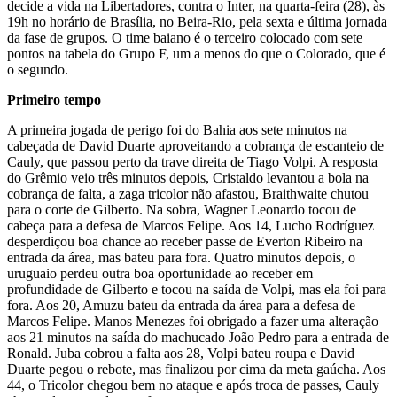
decide a vida na Libertadores, contra o Inter, na quarta-feira (28), às
19h no horário de Brasília, no Beira-Rio, pela sexta e última jornada
da fase de grupos. O time baiano é o terceiro colocado com sete
pontos na tabela do Grupo F, um a menos do que o Colorado, que é
o segundo.
Primeiro tempo
A primeira jogada de perigo foi do Bahia aos sete minutos na
cabeçada de David Duarte aproveitando a cobrança de escanteio de
Cauly, que passou perto da trave direita de Tiago Volpi. A resposta
do Grêmio veio três minutos depois, Cristaldo levantou a bola na
cobrança de falta, a zaga tricolor não afastou, Braithwaite chutou
para o corte de Gilberto. Na sobra, Wagner Leonardo tocou de
cabeça para a defesa de Marcos Felipe. Aos 14, Lucho Rodríguez
desperdiçou boa chance ao receber passe de Everton Ribeiro na
entrada da área, mas bateu para fora. Quatro minutos depois, o
uruguaio perdeu outra boa oportunidade ao receber em
profundidade de Gilberto e tocou na saída de Volpi, mas ela foi para
fora. Aos 20, Amuzu bateu da entrada da área para a defesa de
Marcos Felipe. Manos Menezes foi obrigado a fazer uma alteração
aos 21 minutos na saída do machucado João Pedro para a entrada de
Ronald. Juba cobrou a falta aos 28, Volpi bateu roupa e David
Duarte pegou o rebote, mas finalizou por cima da meta gaúcha. Aos
44, o Tricolor chegou bem no ataque e após troca de passes, Cauly