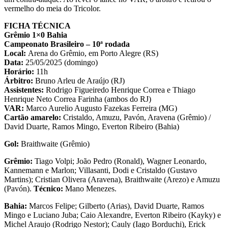
vermelho do meia do Tricolor.
FICHA TÉCNICA
Grêmio 1×0 Bahia
Campeonato Brasileiro – 10ª rodada
Local:
Arena do Grêmio, em Porto Alegre (RS)
Data:
25/05/2025 (domingo)
Horário:
11h
Árbitro:
Bruno Arleu de Araújo (RJ)
Assistentes:
Rodrigo Figueiredo Henrique Correa e Thiago
Henrique Neto Correa Farinha (ambos do RJ)
VAR:
Marco Aurelio Augusto Fazekas Ferreira (MG)
Cartão amarelo:
Cristaldo, Amuzu, Pavón, Aravena (Grêmio) /
David Duarte, Ramos Mingo, Everton Ribeiro (Bahia)
Gol:
Braithwaite (Grêmio)
Grêmio:
Tiago Volpi; João Pedro (Ronald), Wagner Leonardo,
Kannemann e Marlon; Villasanti, Dodi e Cristaldo (Gustavo
Martins); Cristian Olivera (Aravena), Braithwaite (Arezo) e Amuzu
(Pavón).
Técnico:
Mano Menezes.
Bahia:
Marcos Felipe; Gilberto (Arias), David Duarte, Ramos
Mingo e Luciano Juba; Caio Alexandre, Everton Ribeiro (Kayky) e
Michel Araujo (Rodrigo Nestor); Cauly (Iago Borduchi), Erick