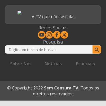
A TV que não se cala!
Redes Sociais
Pesquisa
Se
for
Sobre Nós
Notícias
Especiais
© Copyright 2022
Sem Censura TV
. Todos os
direitos reservados.