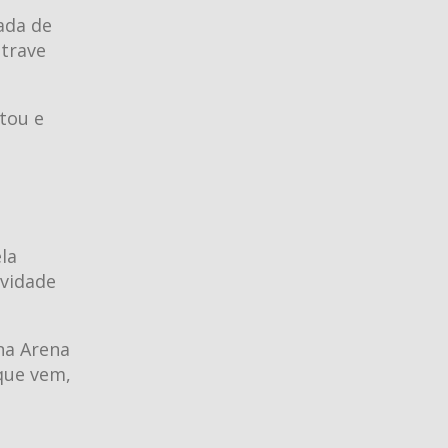
ada de
 trave
itou e
la
ividade
 na Arena
 que vem,