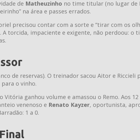
vidade de
Matheuzinho
no time titular (no lugar de E
irinho” na área e passes errados.
riel precisou contar com a sorte e “tirar com os ol
 A torcida, impaciente e exigente, não perdoou: o t
as.
ssor
anco de reservas). O treinador sacou Aitor e Riccieli 
para o vinho.
 o Vitória ganhou volume e amassou o Remo. Aos 12
canteio venenoso e
Renato Kayzer
, oportunista, apr
arradão: 1 a 0.
Final