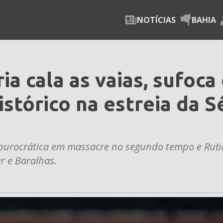
NOTÍCIAS
BAHIA
ia cala as vaias, sufoca
stórico na estreia da S
o burocrática em massacre no segundo tempo e Rub
r e Baralhas.