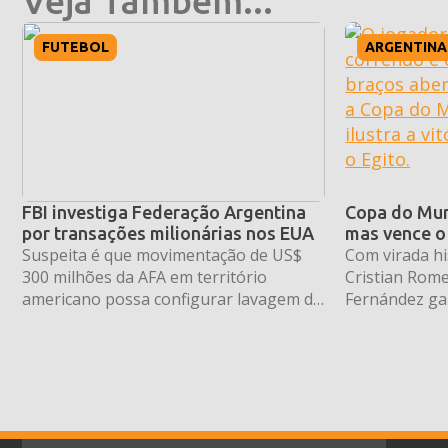
Veja Também...
FUTEBOL
ARGENTINA
FBI investiga Federação Argentina
Copa do Mun
por transações milionárias nos EUA
mas vence o 
Suspeita é que movimentação de US$
Com virada his
300 milhões da AFA em território
Cristian Rome
americano possa configurar lavagem de
Fernández gar
dinheiro ou fraude
dramática da 
de final.