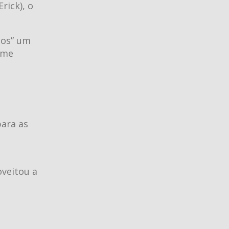
rick), o
hos” um
ime
para as
oveitou a