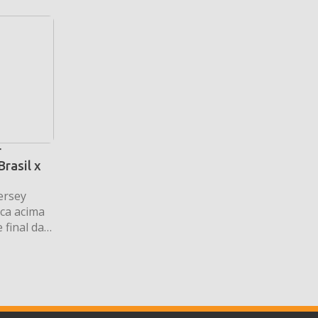
r
Brasil x
ersey
ca acima
 final da