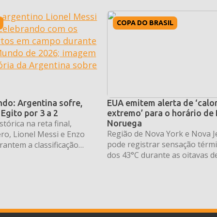
COPA DO BRASIL
do: Argentina sofre,
EUA emitem alerta de ‘calo
Egito por 3 a 2
extremo’ para o horário de 
tórica na reta final,
Noruega
Região de Nova York e Nova J
ro, Lionel Messi e Enzo
pode registrar sensação térmi
antem a classificação
dos 43°C durante as oitavas de
Albiceleste para as quartas
Copa do Mundo 2026