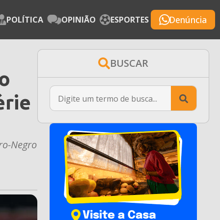
Denúncia
POLÍTICA
OPINIÃO
ESPORTES
BUSCAR
 o
Searc
érie
for:
ro-Negro