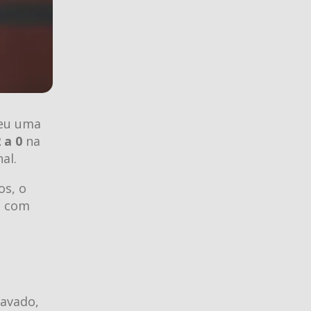
veu uma
 a 0
na
al.
os, o
o com
ravado,