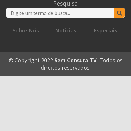
Pesquisa
Se
for
Sobre Nós
Notícias
Especiais
© Copyright 2022
Sem Censura TV
. Todos os
direitos reservados.