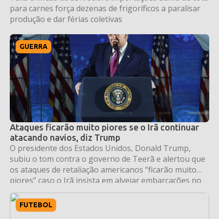
para carnes força dezenas de frigoríficos a paralisar
produção e dar férias coletivas
GUERRA
Ataques ficarão muito piores se o Irã continuar
atacando navios, diz Trump
O presidente dos Estados Unidos, Donald Trump,
subiu o tom contra o governo de Teerã e alertou que
os ataques de retaliação americanos “ficarão muito
piores” caso o Irã insista em alvejar embarcações no
Estreito de Ormuz — uma das rotas marítimas mais
vitais para o comércio global de petróleo. O
FUTEBOL
pronunciamento foi feito nesta […]