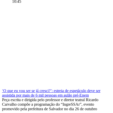
10:45
‘O que eu vou ser se já cresci?’: estreia de espetáculo deve ser
assistida por mais de 6 mil pessoas em aulão pré-Enem
Peça escrita e dirigida pelo professor e diretor teatral Ricardo
Carvalho compõe a programação do “IngreSSAr”, evento
promovido pela prefeitura de Salvador no dia 26 de outubro