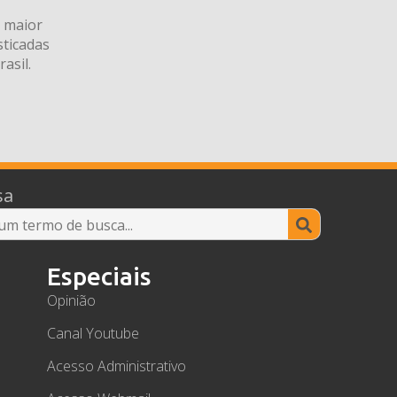
a maior
ticadas
asil.
sa
Search
for:
Especiais
Opinião
Canal Youtube
Acesso Administrativo