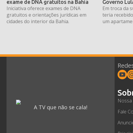
exame de DNA gratuitos na Bahia
Governo Lula
Iniciativa oferece exames de DNA
Em troca da 
gratuitos e orientações jurídicas em
teria recebid
cidades do interior da Bahia.
um apartamen
milhões em Sa
Redes
Sob
Nossa 
A TV que não se cala!
Fale C
Anunci