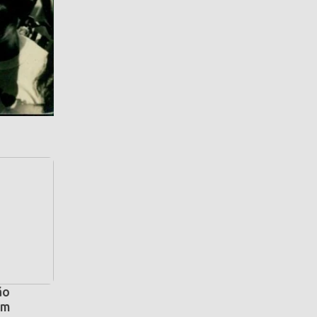
ão
om