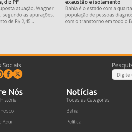
, diz PF
exaustão e isolamento
suposta atuação, Wagner
Bahia é o estado com a quart
o, segundo as apurações,
população de pessoas diagnos
to de R$ 2,45
com o transtorno em todo o Br
lvador (BA).
 Sociais
Pesqui
re Nós
Notícias
História
Todas as Categorias
onosco
Bahia
e Aqui
Política