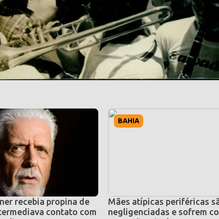
BAHIA
er recebia propina de
Mães atípicas periféricas s
ntermediava contato com
negligenciadas e sofrem c