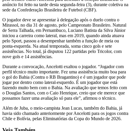
anúncio foi feito na tarde desta segunda-feira (3), durante coletiva na
sede da Confederação Brasileira de Futebol (CBF).
O jogador deve se apresentar à delegação após o duelo contra o
Mirassol, no dia 31 de agosto, pelo Campeonato Brasileiro. Natural
de Serra Talhada, em Pernambuco, Luciano Batista da Silva Júnior
iniciou a carreira como lateral, mas em 2019, quando ainda atuava
pelo Sport, passou a desempenhar também a função de meia ou
ponta-esquerda. Na atual temporada, soma cinco gols e sete
assistências. No total, já disputou 122 partidas pelo Tricolor, com
nove gols e 14 assistências.
Durante a convocação, Ancelotti exaltou o jogador. “Jogador com
perfil técnico muito importante. Fez uma assistência muito boa para
o gol do Bahia (Contra o RB Bragantino) e é um jogador que pode
jogar por dentro como lateral-esquerdo. É um jogador que está
fazendo muito bem com o Bahia. Na avaliação que temos feito com
o Douglas Santos, com o Caio Henrique, creio que ele merece que
possamos fazer uma avaliação só para ele”, afirmou o técnico.
Além de Juba, o meio-campista Jean Lucas, também do Bahia, já
havia sido chamado anteriormente por Ancelotti para os jogos contra
Chile e Bolívia, pelas Eliminatórias da Copa do Mundo de 2026.
Veja Também...