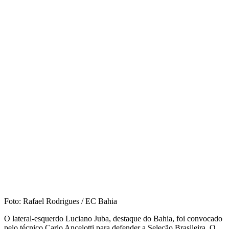
Foto: Rafael Rodrigues / EC Bahia
O lateral-esquerdo Luciano Juba, destaque do Bahia, foi convocado
pelo técnico Carlo Ancelotti para defender a Seleção Brasileira. O