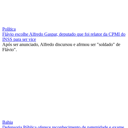
Política
Flávio escolhe Alfredo Gaspar, deputado que foi relator da CPMI do
INSS para ser vice
Após ser anunciado, Alfredo discursou e afrmou ser "soldado" de
Flávio".
Bahia
Defensoria Pública oferece reconhecimento de paternidade e exame