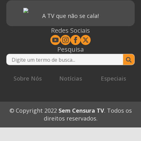
A TV que não se cala!
Redes Sociais
Pesquisa
Se
for
Sobre Nós
Notícias
Especiais
© Copyright 2022
Sem Censura TV
. Todos os
direitos reservados.