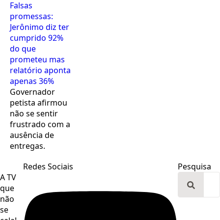
Falsas
promessas:
Jerônimo diz ter
cumprido 92%
do que
prometeu mas
relatório aponta
apenas 36%
Governador
petista afirmou
não se sentir
frustrado com a
ausência de
entregas.
Redes Sociais
Pesquisa
A TV
Search
que
for:
não
se