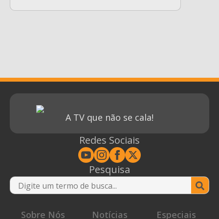
A TV que não se cala!
Redes Sociais
Pesquisa
Se
for
Sobre Nós
Notícias
Especiais