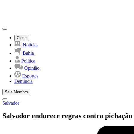
Close
Notícias
Bahia
Política
Opinião
Esportes
Denúncia
Seja Membro
Salvador
Salvador endurece regras contra pichação