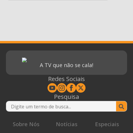
A TV que não se cala!
Redes Sociais
Pesquisa
Se
for
Sobre Nós
Notícias
Especiais