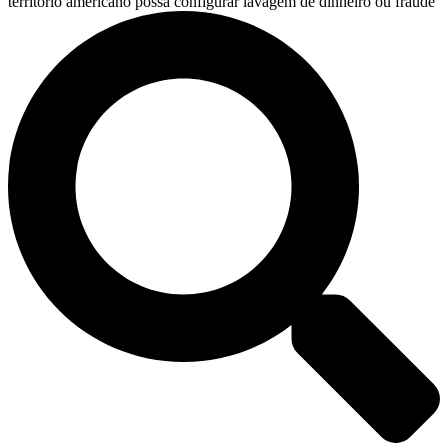
território americano possa configurar lavagem de dinheiro ou fraude