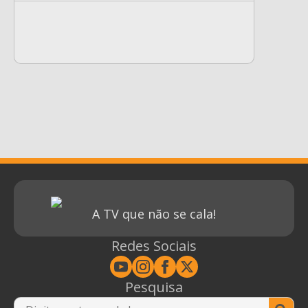
A TV que não se cala!
Redes Sociais
Pesquisa
Se