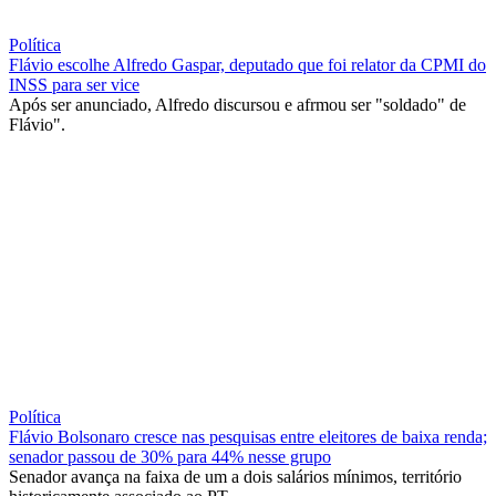
Política
Flávio escolhe Alfredo Gaspar, deputado que foi relator da CPMI do
INSS para ser vice
Após ser anunciado, Alfredo discursou e afrmou ser "soldado" de
Flávio".
Política
Flávio Bolsonaro cresce nas pesquisas entre eleitores de baixa renda;
senador passou de 30% para 44% nesse grupo
Senador avança na faixa de um a dois salários mínimos, território