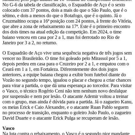
No G-6 da tabela de classificação, o Esquadrão de Aço é o sexto
colocado com 37 pontos, dois a mais do que o São Paulo, que é o
sétimo, e dois a menos do que o Botafogo, que é o quinto. Já o
Cruzmaltino ocupa a 16ª posição com 24 pontos, à frente do Vitória,
que abre a zona de rebaixamento na 17ª. Este é o primeiro encontro
dos dois times na atual edição da competição. Em 2024, o time
baiano venceu em casa por 2 a 1, mas foi derrotado no Rio de
Janeiro por 3 a 2, no returno.
O Esquadrão de Aço vive uma sequência negativa de três jogos sem
vencer no Brasileirão. O time foi goleado pelo Mirassol por 5 a 1,
depois perdeu em casa para o Cruzeiro por 2 a 1, e empatou com o
Ceará em 1 a 1, em Fortaleza. Diferentemente dos dois jogos
anteriores, a equipe baiana chegou a exibir bom futebol diante do
Vozão no segundo tempo, igualou o placar e chegou a criar chances
para virar a partida, o que dá uma esperança ao torcedor. Para visitar
o Vasco, o técnico Rogério Ceni não tem nenhum novo desfalque
por suspensão e nem por lesão. O atacante Ademir voltou a treinar
com o grupo, mas ainda é dúvida para a partida. Já o zagueiro Kanu,
os meias Erick e Caio Alexandre, e o atacante Ruan Pablo seguem
no processo de transição, enquanto o goleiro João Paulo, o zagueiro
David Duarte e o atacante Erick Pulga se recuperam de lesão.
Vasco
Na luta contra o rebaixamento, o Vasco é o segundo pior mandante