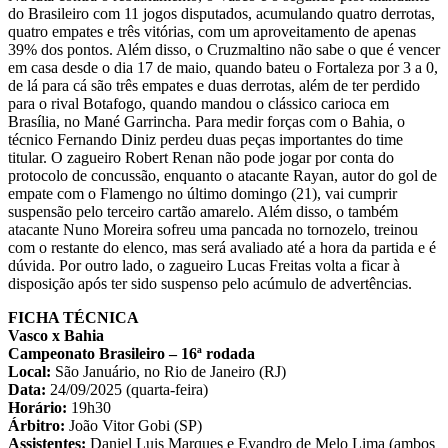
do Brasileiro com 11 jogos disputados, acumulando quatro derrotas,
quatro empates e três vitórias, com um aproveitamento de apenas
39% dos pontos. Além disso, o Cruzmaltino não sabe o que é vencer
em casa desde o dia 17 de maio, quando bateu o Fortaleza por 3 a 0,
de lá para cá são três empates e duas derrotas, além de ter perdido
para o rival Botafogo, quando mandou o clássico carioca em
Brasília, no Mané Garrincha. Para medir forças com o Bahia, o
técnico Fernando Diniz perdeu duas peças importantes do time
titular. O zagueiro Robert Renan não pode jogar por conta do
protocolo de concussão, enquanto o atacante Rayan, autor do gol de
empate com o Flamengo no último domingo (21), vai cumprir
suspensão pelo terceiro cartão amarelo. Além disso, o também
atacante Nuno Moreira sofreu uma pancada no tornozelo, treinou
com o restante do elenco, mas será avaliado até a hora da partida e é
dúvida. Por outro lado, o zagueiro Lucas Freitas volta a ficar à
disposição após ter sido suspenso pelo acúmulo de advertências.
FICHA TÉCNICA
Vasco x Bahia
Campeonato Brasileiro – 16ª rodada
Local:
São Januário, no Rio de Janeiro (RJ)
Data:
24/09/2025 (quarta-feira)
Horário:
19h30
Árbitro:
João Vitor Gobi (SP)
Assistentes:
Daniel Luis Marques e Evandro de Melo Lima (ambos