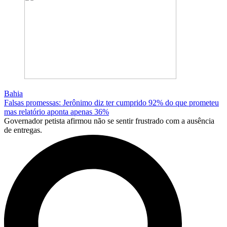
Bahia
Falsas promessas: Jerônimo diz ter cumprido 92% do que prometeu
mas relatório aponta apenas 36%
Governador petista afirmou não se sentir frustrado com a ausência
de entregas.