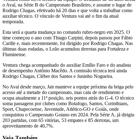
o Avaí, na Série B do Campeonato Brasileiro, e assume o lugar de
Rodrigo Chagas, efetivado há 20 dias e que volta a trabalhar como
auxiliar técnico. O vínculo de Ventura vai até o fim da atual
temporada.
Esta será a quarta mudança no comando rubro-negro em 2025. O
time começou o ano com Thiago Carpini, depois passou por Fábio
Carille e, mais recentemente, foi dirigido por Rodrigo Chagas. Nas
últimas duas rodadas, o Leão acumulou derrotas para Fortaleza e
Fluminense.
Ventura chega acompanhado do auxiliar Emílio Faro e do analista
de desempenho Antônio Macêdo. A comissão técnica terá ainda
Rodrigo Chagas, Cléber dos Santos e Juninho Nogueira.
No Avaí desde março, Jair manteve a equipe próxima da briga pelo
acesso até a metade do campeonato, mas caiu de rendimento e
ocupa atualmente a 11ª posição, seis pontos atrás do G-4. O técnico
soma passagens por clubes como Botafogo, Santos, Corinthians,
Sport, Chapecoense, Juventude, Atlético-GO e Goiás, onde
conquistou o Campeonato Goiano em 2024. Pela Série A, já dirigiu
203 partidas, com 65 vitórias, 53 empates e 85 derrotas, um
aproveitamento de 40,7%.
Veja Também...