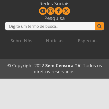
Redes Sociais
Pesquisa
Se
for
Sobre Nós
Notícias
Especiais
© Copyright 2022
Sem Censura TV
. Todos os
direitos reservados.