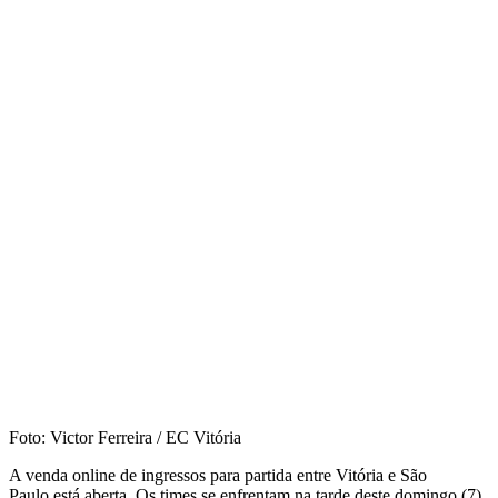
Foto: Victor Ferreira / EC Vitória
A venda online de ingressos para partida entre Vitória e São
Paulo está aberta. Os times se enfrentam na tarde deste domingo (7),