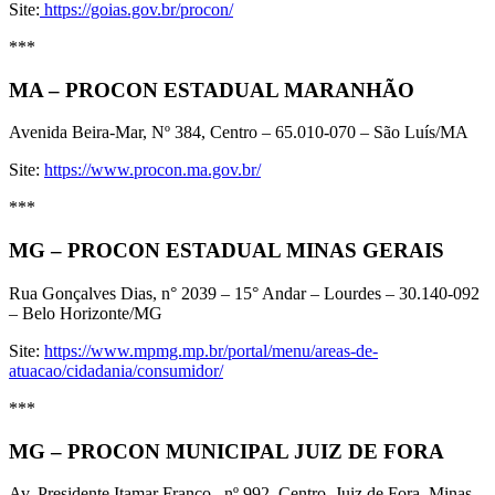
Site:
https://goias.gov.br/procon/
***
MA – PROCON ESTADUAL MARANHÃO
Avenida Beira-Mar, Nº 384, Centro – 65.010-070 – São Luís/MA
Site:
https://www.procon.ma.gov.br/
***
MG – PROCON ESTADUAL MINAS GERAIS
Rua Gonçalves Dias, n° 2039 – 15° Andar – Lourdes – 30.140-092
– Belo Horizonte/MG
Site:
https://www.mpmg.mp.br/portal/menu/areas-de-
atuacao/cidadania/consumidor/
***
MG – PROCON MUNICIPAL JUIZ DE FORA
Av. Presidente Itamar Franco , nº 992, Centro, Juiz de Fora, Minas