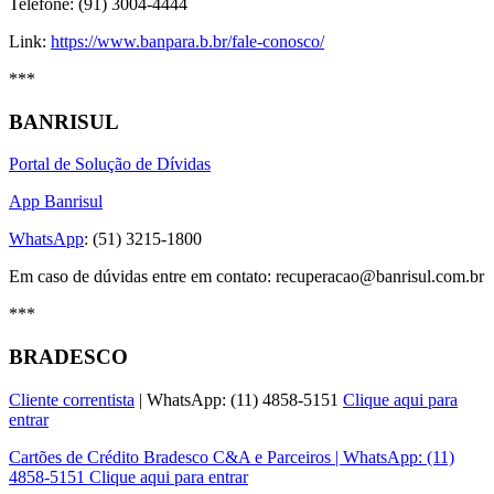
Telefone: (91) 3004-4444
Link:
https://www.banpara.b.br/fale-conosco/
***
BANRISUL
Portal de Solução de Dívidas
App Banrisul
WhatsApp
: (51) 3215-1800
Em caso de dúvidas entre em contato: recuperacao@banrisul.com.br
***
BRADESCO
Cliente correntista
| WhatsApp: (11) 4858-5151
Clique aqui para
entrar
Cartões de Crédito Bradesco C&A e Parceiros | WhatsApp: (11)
4858-5151 Clique aqui para entrar