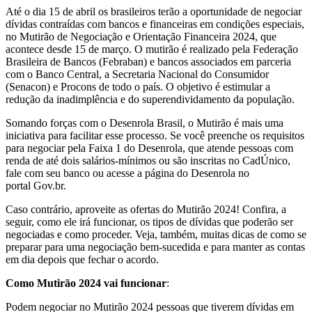
Até o dia 15 de abril os brasileiros terão a oportunidade de negociar
dívidas contraídas com bancos e financeiras em condições especiais,
no Mutirão de Negociação e Orientação Financeira 2024, que
acontece desde 15 de março. O mutirão é realizado pela Federação
Brasileira de Bancos (Febraban) e bancos associados em parceria
com o Banco Central, a Secretaria Nacional do Consumidor
(Senacon) e Procons de todo o país. O objetivo é estimular a
redução da inadimplência e do superendividamento da população.
Somando forças com o Desenrola Brasil, o Mutirão é mais uma
iniciativa para facilitar esse processo. Se você preenche os requisitos
para negociar pela Faixa 1 do Desenrola, que atende pessoas com
renda de até dois salários-mínimos ou são inscritas no CadÚnico,
fale com seu banco ou acesse a página do Desenrola no
portal Gov.br.
Caso contrário, aproveite as ofertas do Mutirão 2024! Confira, a
seguir, como ele irá funcionar, os tipos de dívidas que poderão ser
negociadas e como proceder. Veja, também, muitas dicas de como se
preparar para uma negociação bem-sucedida e para manter as contas
em dia depois que fechar o acordo.
Como Mutirão 2024 vai funcionar
:
Podem negociar no Mutirão 2024 pessoas que tiverem dívidas em