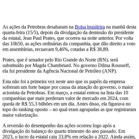
As ações da Petrobras desabaram na
Bolsa brasileira
na manhã desta
quarta-feira (15/5), depois da divulgação da demissão do presidente
da estatal, Jean Paul Prates, que ocorreu na noite anterior. Por volta
das 10h50, as ações ordinárias da companhia, que dão direito a voto
em assembleias, recuavam 9,46%, cotadas a R$ 38,89.
Prates, que é senador pelo Rio Grande do Norte (RN), será
substituído por Magda Chambriard. No governo Dilma Rousseff,
ela foi presidente da Agência Nacional de Petróleo (ANP).
Esta não foi a primeira vez neste ano que os papéis da empresa
sofreram um forte baque por causa da atuação do governo, o maior
acionista da Petrobras. Em março, a estatal entrou na lista das 10
companhias que mais perderam valor de mercado em 2024, com
queda de R$ 55,3 bilhões em um dia. Antes disso, ela figurava no
topo do ranking oposto – no qual eram agrupadas as que registraram
maior valorização.
A reversão do desempenho das ações ocorreu logo após a
divulgação do balanço do quarto trimestre do ano passado. Em
2023, o lucro da estatal caiu 33,8% em relação a 2022. Ainda assim,