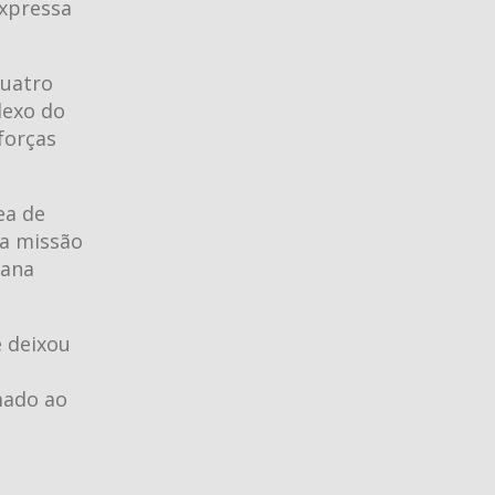
xpressa
quatro
lexo do
forças
ea de
da missão
mana
e deixou
mado ao