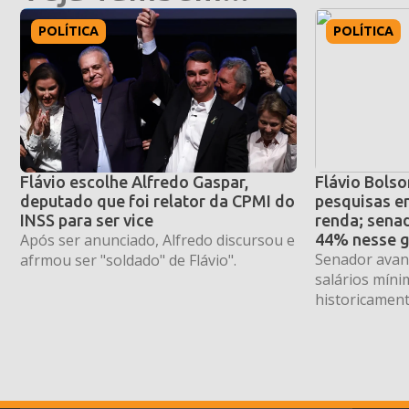
POLÍTICA
POLÍTICA
Flávio escolhe Alfredo Gaspar,
Flávio Bolso
deputado que foi relator da CPMI do
pesquisas en
INSS para ser vice
renda; sena
Após ser anunciado, Alfredo discursou e
44% nesse 
Senador avanç
afrmou ser "soldado" de Flávio".
salários mínim
historicament