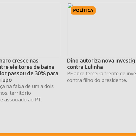
POLÍTICA
naro cresce nas
Dino autoriza nova investi
tre eleitores de baixa
contra Lulinha
dor passou de 30% para
PF abre terceira frente de inv
grupo
contra filho do presidente.
a na faixa de um a dois
os, território
e associado ao PT.