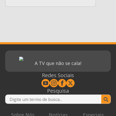
A TV que não se cala!
Redes Sociais
Pesquisa
Se
for
Sobre Nós
Notícias
Especiais