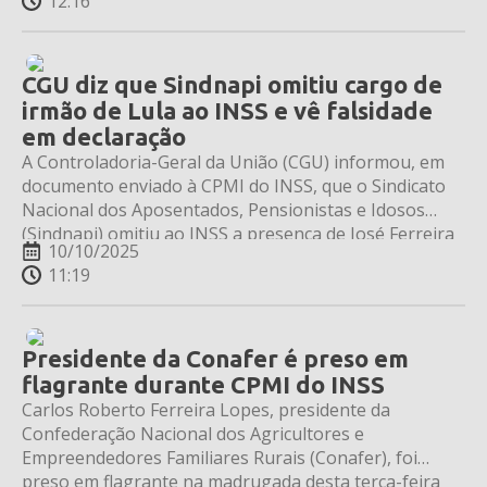
12:16
Nacional de Previdência Social.
CGU diz que Sindnapi omitiu cargo de
irmão de Lula ao INSS e vê falsidade
em declaração
A Controladoria-Geral da União (CGU) informou, em
documento enviado à CPMI do INSS, que o Sindicato
Nacional dos Aposentados, Pensionistas e Idosos
(Sindnapi) omitiu ao INSS a presença de José Ferreira
10/10/2025
da Silva — o Frei Chico, irmão do presidente Luiz
11:19
Inácio Lula da Silva (PT) — em sua direção.
Presidente da Conafer é preso em
flagrante durante CPMI do INSS
Carlos Roberto Ferreira Lopes, presidente da
Confederação Nacional dos Agricultores e
Empreendedores Familiares Rurais (Conafer), foi
preso em flagrante na madrugada desta terça-feira