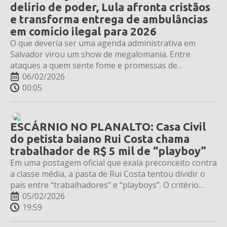
delírio de poder, Lula afronta cristãos
e transforma entrega de ambulâncias
em comício ilegal para 2026
O que deveria ser uma agenda administrativa em
Salvador virou um show de megalomania. Entre
ataques a quem sente fome e promessas de
perpetuação no cargo, o petista disse preferir o
06/02/2026
"inferno da terra" à salvação, e usou dinheiro público
00:05
para lançar chapa eleitoral.
ESCÁRNIO NO PLANALTO: Casa Civil
do petista baiano Rui Costa chama
trabalhador de R$ 5 mil de “playboy”
Em uma postagem oficial que exala preconceito contra
a classe média, a pasta de Rui Costa tentou dividir o
país entre “trabalhadores” e “playboys”. O critério
para o insulto? Ganhar pouco mais de três salários
05/02/2026
mínimos. Após o vexame e a revolta nas redes, o post
19:59
foi apagado às pressas.