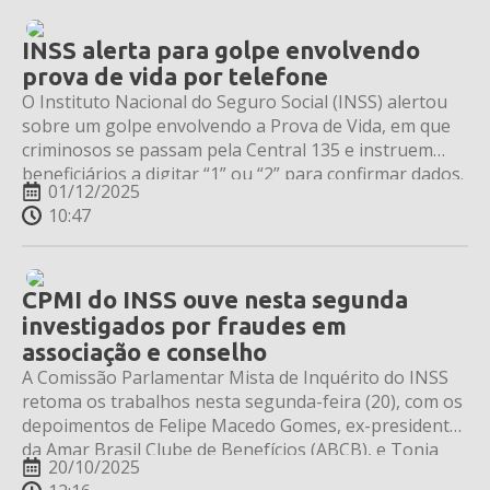
INSS alerta para golpe envolvendo
prova de vida por telefone
O Instituto Nacional do Seguro Social (INSS) alertou
sobre um golpe envolvendo a Prova de Vida, em que
criminosos se passam pela Central 135 e instruem
beneficiários a digitar “1” ou “2” para confirmar dados.
01/12/2025
10:47
CPMI do INSS ouve nesta segunda
investigados por fraudes em
associação e conselho
A Comissão Parlamentar Mista de Inquérito do INSS
retoma os trabalhos nesta segunda-feira (20), com os
depoimentos de Felipe Macedo Gomes, ex-presidente
da Amar Brasil Clube de Benefícios (ABCB), e Tonia
20/10/2025
Andrea Inocentini Galleti, ex-integrante do Conselho