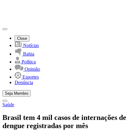
Close
Notícias
Bahia
Política
Opinião
Esportes
Denúncia
Seja Membro
Saúde
Brasil tem 4 mil casos de internações de
dengue registradas por mês