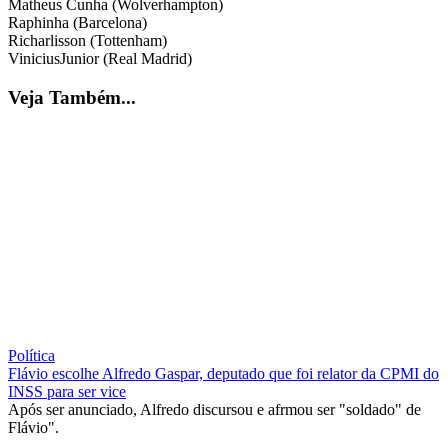
Matheus Cunha (Wolverhampton)
Raphinha (Barcelona)
Richarlisson (Tottenham)
ViniciusJunior (Real Madrid)
Veja Também...
Política
Flávio escolhe Alfredo Gaspar, deputado que foi relator da CPMI do
INSS para ser vice
Após ser anunciado, Alfredo discursou e afrmou ser "soldado" de
Flávio".