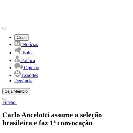
Close
Notícias
Bahia
Política
Opinião
Esportes
Denúncia
Seja Membro
Futebol
Carlo Ancelotti assume a seleção
brasileira e faz 1ª convocação