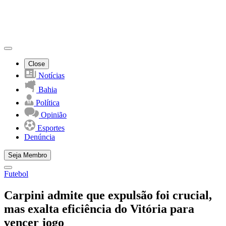
Close
Notícias
Bahia
Política
Opinião
Esportes
Denúncia
Seja Membro
Futebol
Carpini admite que expulsão foi crucial,
mas exalta eficiência do Vitória para
vencer jogo