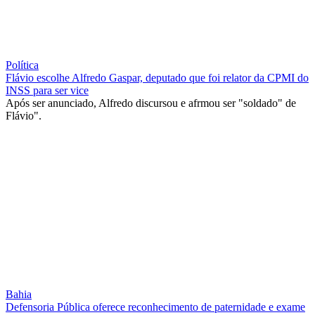
Política
Flávio escolhe Alfredo Gaspar, deputado que foi relator da CPMI do
INSS para ser vice
Após ser anunciado, Alfredo discursou e afrmou ser "soldado" de
Flávio".
Bahia
Defensoria Pública oferece reconhecimento de paternidade e exame