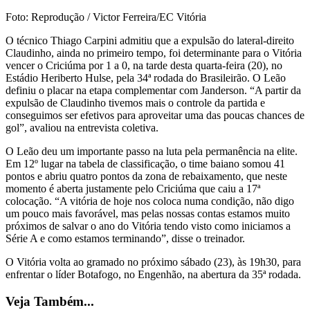
Foto: Reprodução / Victor Ferreira/EC Vitória
O técnico Thiago Carpini admitiu que a expulsão do lateral-direito
Claudinho, ainda no primeiro tempo, foi determinante para o Vitória
vencer o Criciúma por 1 a 0, na tarde desta quarta-feira (20), no
Estádio Heriberto Hulse, pela 34ª rodada do Brasileirão. O Leão
definiu o placar na etapa complementar com Janderson. “A partir da
expulsão de Claudinho tivemos mais o controle da partida e
conseguimos ser efetivos para aproveitar uma das poucas chances de
gol”, avaliou na entrevista coletiva.
O Leão deu um importante passo na luta pela permanência na elite.
Em 12º lugar na tabela de classificação, o time baiano somou 41
pontos e abriu quatro pontos da zona de rebaixamento, que neste
momento é aberta justamente pelo Criciúma que caiu a 17ª
colocação. “A vitória de hoje nos coloca numa condição, não digo
um pouco mais favorável, mas pelas nossas contas estamos muito
próximos de salvar o ano do Vitória tendo visto como iniciamos a
Série A e como estamos terminando”, disse o treinador.
O Vitória volta ao gramado no próximo sábado (23), às 19h30, para
enfrentar o líder Botafogo, no Engenhão, na abertura da 35ª rodada.
Veja Também...