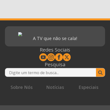
A TV que não se cala!
Redes Sociais
Pesquisa
Se
for
Sobre Nós
Notícias
Especiais