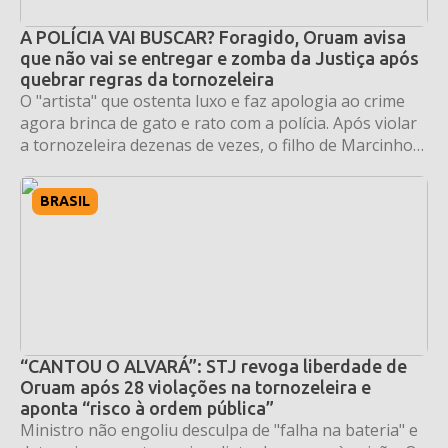
A POLÍCIA VAI BUSCAR? Foragido, Oruam avisa
que não vai se entregar e zomba da Justiça após
quebrar regras da tornozeleira
O "artista" que ostenta luxo e faz apologia ao crime
agora brinca de gato e rato com a polícia. Após violar
a tornozeleira dezenas de vezes, o filho de Marcinho
VP teve a prisão decretada e decidiu que a lei não se
aplica a ele.
BRASIL
“CANTOU O ALVARÁ”: STJ revoga liberdade de
Oruam após 28 violações na tornozeleira e
aponta “risco à ordem pública”
Ministro não engoliu desculpa de "falha na bateria" e