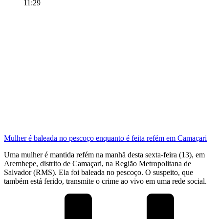
11:29
Mulher é baleada no pescoço enquanto é feita refém em Camaçari
Uma mulher é mantida refém na manhã desta sexta-feira (13), em
Arembepe, distrito de Camaçari, na Região Metropolitana de
Salvador (RMS). Ela foi baleada no pescoço. O suspeito, que
também está ferido, transmite o crime ao vivo em uma rede social.