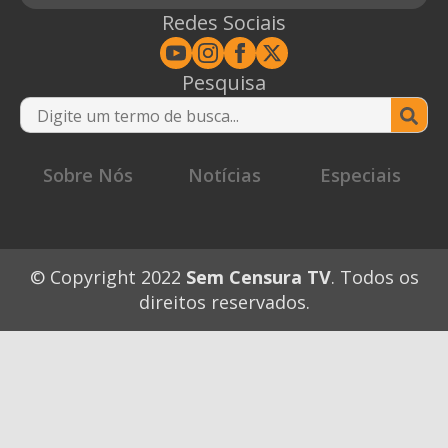
Redes Sociais
Pesquisa
Se
for
Sobre Nós
Notícias
Especiais
© Copyright 2022
Sem Censura TV
. Todos os
direitos reservados.