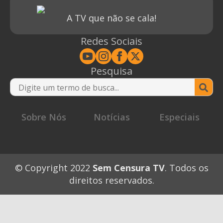
A TV que não se cala!
Redes Sociais
Pesquisa
Se
for
Sobre Nós
Notícias
Especiais
© Copyright 2022
Sem Censura TV
. Todos os
direitos reservados.