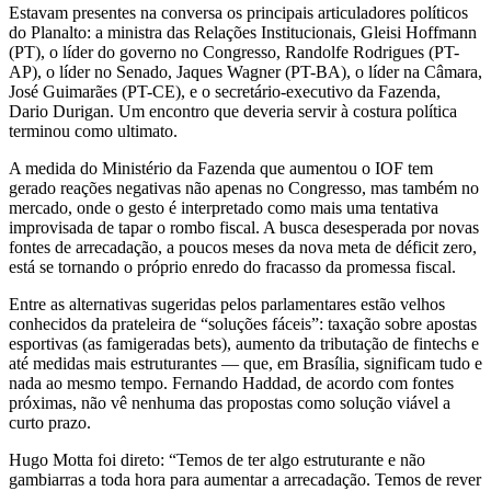
Estavam presentes na conversa os principais articuladores políticos
do Planalto: a ministra das Relações Institucionais, Gleisi Hoffmann
(PT), o líder do governo no Congresso, Randolfe Rodrigues (PT-
AP), o líder no Senado, Jaques Wagner (PT-BA), o líder na Câmara,
José Guimarães (PT-CE), e o secretário-executivo da Fazenda,
Dario Durigan. Um encontro que deveria servir à costura política
terminou como ultimato.
A medida do Ministério da Fazenda que aumentou o IOF tem
gerado reações negativas não apenas no Congresso, mas também no
mercado, onde o gesto é interpretado como mais uma tentativa
improvisada de tapar o rombo fiscal. A busca desesperada por novas
fontes de arrecadação, a poucos meses da nova meta de déficit zero,
está se tornando o próprio enredo do fracasso da promessa fiscal.
Entre as alternativas sugeridas pelos parlamentares estão velhos
conhecidos da prateleira de “soluções fáceis”: taxação sobre apostas
esportivas (as famigeradas bets), aumento da tributação de fintechs e
até medidas mais estruturantes — que, em Brasília, significam tudo e
nada ao mesmo tempo. Fernando Haddad, de acordo com fontes
próximas, não vê nenhuma das propostas como solução viável a
curto prazo.
Hugo Motta foi direto: “Temos de ter algo estruturante e não
gambiarras a toda hora para aumentar a arrecadação. Temos de rever