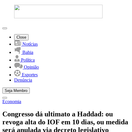
Close
Notícias
Bahia
Política
Opinião
Esportes
Denúncia
Seja Membro
Economia
Congresso dá ultimato a Haddad: ou
revoga alta do IOF em 10 dias, ou medida
será anulada via decreto legislativo