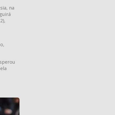
sia, na
guirá
2),
o,
esperou
ela