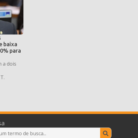
s
e baixa
30% para
 a dois
T.
sa
Search