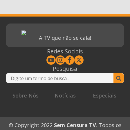
A TV que não se cala!
Redes Sociais
Pesquisa
Se
for
Sobre Nós
Notícias
Especiais
© Copyright 2022
Sem Censura TV
. Todos os