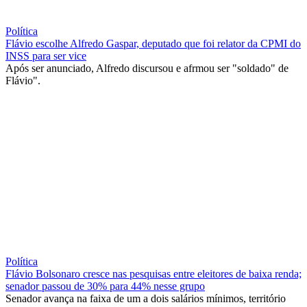
Política
Flávio escolhe Alfredo Gaspar, deputado que foi relator da CPMI do
INSS para ser vice
Após ser anunciado, Alfredo discursou e afrmou ser "soldado" de
Flávio".
Política
Flávio Bolsonaro cresce nas pesquisas entre eleitores de baixa renda;
senador passou de 30% para 44% nesse grupo
Senador avança na faixa de um a dois salários mínimos, território