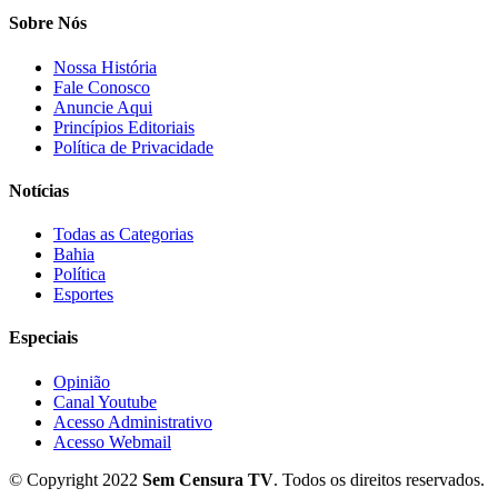
Sobre Nós
Nossa História
Fale Conosco
Anuncie Aqui
Princípios Editoriais
Política de Privacidade
Notícias
Todas as Categorias
Bahia
Política
Esportes
Especiais
Opinião
Canal Youtube
Acesso Administrativo
Acesso Webmail
© Copyright 2022
Sem Censura TV
. Todos os direitos reservados.