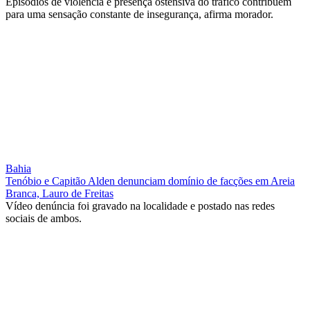
Episódios de violência e presença ostensiva do tráfico contribuem
para uma sensação constante de insegurança, afirma morador.
Bahia
Tenóbio e Capitão Alden denunciam domínio de facções em Areia
Branca, Lauro de Freitas
Vídeo denúncia foi gravado na localidade e postado nas redes
sociais de ambos.