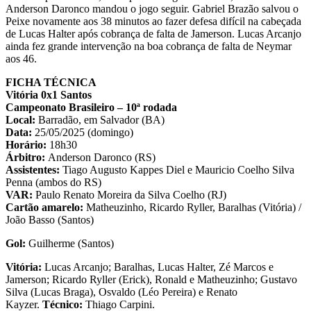
Anderson Daronco mandou o jogo seguir. Gabriel Brazão salvou o
Peixe novamente aos 38 minutos ao fazer defesa difícil na cabeçada
de Lucas Halter após cobrança de falta de Jamerson. Lucas Arcanjo
ainda fez grande intervenção na boa cobrança de falta de Neymar
aos 46.
FICHA TÉCNICA
Vitória 0x1 Santos
Campeonato Brasileiro – 10ª rodada
Local:
Barradão, em Salvador (BA)
Data:
25/05/2025 (domingo)
Horário:
18h30
Árbitro:
Anderson Daronco (RS)
Assistentes:
Tiago Augusto Kappes Diel e Mauricio Coelho Silva
Penna (ambos do RS)
VAR:
Paulo Renato Moreira da Silva Coelho (RJ)
Cartão amarelo:
Matheuzinho, Ricardo Ryller, Baralhas (Vitória) /
João Basso (Santos)
Gol:
Guilherme (Santos)
Vitória:
Lucas Arcanjo; Baralhas, Lucas Halter, Zé Marcos e
Jamerson; Ricardo Ryller (Erick), Ronald e Matheuzinho; Gustavo
Silva (Lucas Braga), Osvaldo (Léo Pereira) e Renato
Kayzer.
Técnico:
Thiago Carpini.