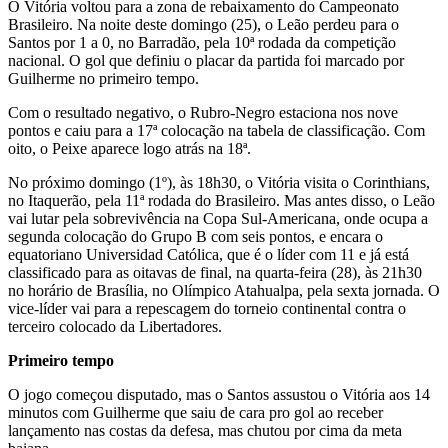
O Vitória voltou para a zona de rebaixamento do Campeonato
Brasileiro. Na noite deste domingo (25), o Leão perdeu para o
Santos por 1 a 0, no Barradão, pela 10ª rodada da competição
nacional. O gol que definiu o placar da partida foi marcado por
Guilherme no primeiro tempo.
Com o resultado negativo, o Rubro-Negro estaciona nos nove
pontos e caiu para a 17ª colocação na tabela de classificação. Com
oito, o Peixe aparece logo atrás na 18ª.
No próximo domingo (1º), às 18h30, o Vitória visita o Corinthians,
no Itaquerão, pela 11ª rodada do Brasileiro. Mas antes disso, o Leão
vai lutar pela sobrevivência na Copa Sul-Americana, onde ocupa a
segunda colocação do Grupo B com seis pontos, e encara o
equatoriano Universidad Católica, que é o líder com 11 e já está
classificado para as oitavas de final, na quarta-feira (28), às 21h30
no horário de Brasília, no Olímpico Atahualpa, pela sexta jornada. O
vice-líder vai para a repescagem do torneio continental contra o
terceiro colocado da Libertadores.
Primeiro tempo
O jogo começou disputado, mas o Santos assustou o Vitória aos 14
minutos com Guilherme que saiu de cara pro gol ao receber
lançamento nas costas da defesa, mas chutou por cima da meta