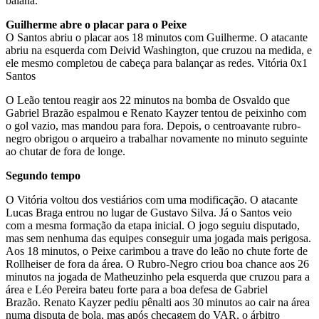
baiana.
Guilherme abre o placar para o Peixe
O Santos abriu o placar aos 18 minutos com Guilherme. O atacante
abriu na esquerda com Deivid Washington, que cruzou na medida, e
ele mesmo completou de cabeça para balançar as redes. Vitória 0x1
Santos
O Leão tentou reagir aos 22 minutos na bomba de Osvaldo que
Gabriel Brazão espalmou e Renato Kayzer tentou de peixinho com
o gol vazio, mas mandou para fora. Depois, o centroavante rubro-
negro obrigou o arqueiro a trabalhar novamente no minuto seguinte
ao chutar de fora de longe.
Segundo tempo
O Vitória voltou dos vestiários com uma modificação. O atacante
Lucas Braga entrou no lugar de Gustavo Silva. Já o Santos veio
com a mesma formação da etapa inicial. O jogo seguiu disputado,
mas sem nenhuma das equipes conseguir uma jogada mais perigosa.
Aos 18 minutos, o Peixe carimbou a trave do leão no chute forte de
Rollheiser de fora da área. O Rubro-Negro criou boa chance aos 26
minutos na jogada de Matheuzinho pela esquerda que cruzou para a
área e Léo Pereira bateu forte para a boa defesa de Gabriel
Brazão. Renato Kayzer pediu pênalti aos 30 minutos ao cair na área
numa disputa de bola, mas após checagem do VAR, o árbitro