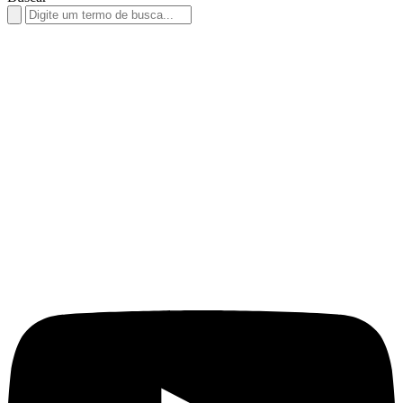
Search
for: