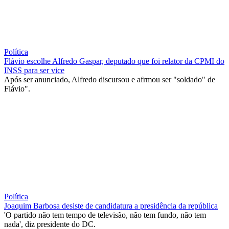
Política
Flávio escolhe Alfredo Gaspar, deputado que foi relator da CPMI do
INSS para ser vice
Após ser anunciado, Alfredo discursou e afrmou ser "soldado" de
Flávio".
Política
Joaquim Barbosa desiste de candidatura a presidência da república
'O partido não tem tempo de televisão, não tem fundo, não tem
nada', diz presidente do DC.