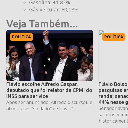
Gasolina: +1,83%
Gás veicular: +0,08%
Veja Também...
POLÍTICA
POLÍTICA
Flávio escolhe Alfredo Gaspar,
Flávio Bolso
deputado que foi relator da CPMI do
pesquisas en
INSS para ser vice
renda; sena
Após ser anunciado, Alfredo discursou e
44% nesse 
Senador avanç
afrmou ser "soldado" de Flávio".
salários mínim
historicament