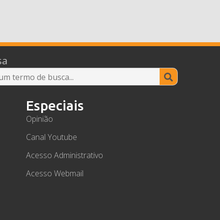
sa
Search
for:
Especiais
Opinião
Canal Youtube
Acesso Administrativo
Acesso Webmail