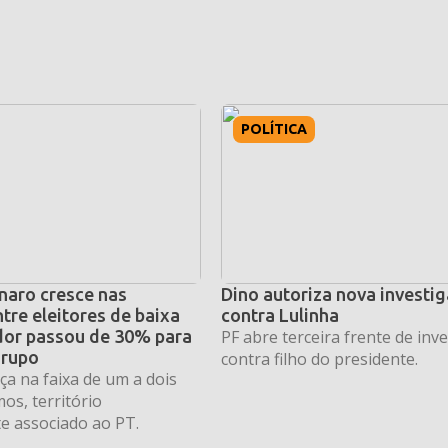
POLÍTICA
naro cresce nas
Dino autoriza nova investi
tre eleitores de baixa
contra Lulinha
dor passou de 30% para
PF abre terceira frente de inv
grupo
contra filho do presidente.
a na faixa de um a dois
os, território
e associado ao PT.