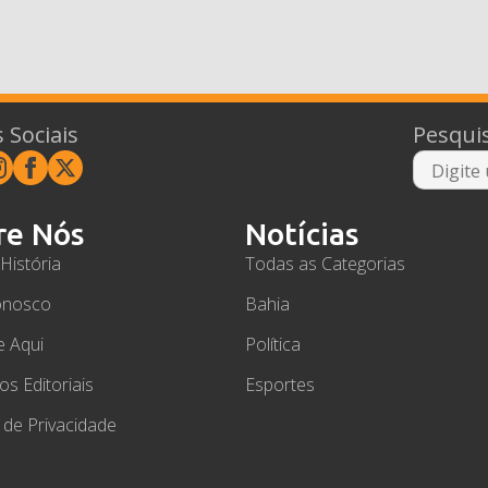
 Sociais
Pesqui
re Nós
Notícias
História
Todas as Categorias
onosco
Bahia
e Aqui
Política
ios Editoriais
Esportes
a de Privacidade