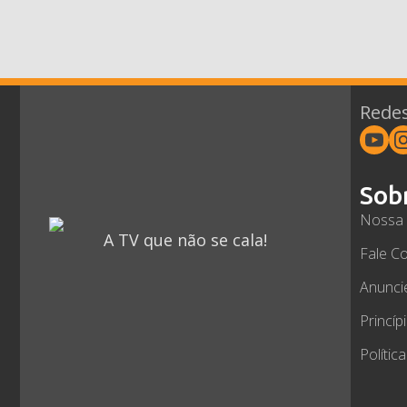
Redes
Sob
Nossa 
A TV que não se cala!
Fale C
Anunci
Princíp
Polític