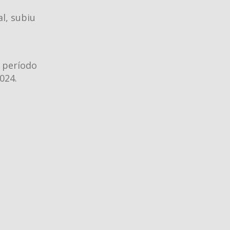
l, subiu
 período
024.