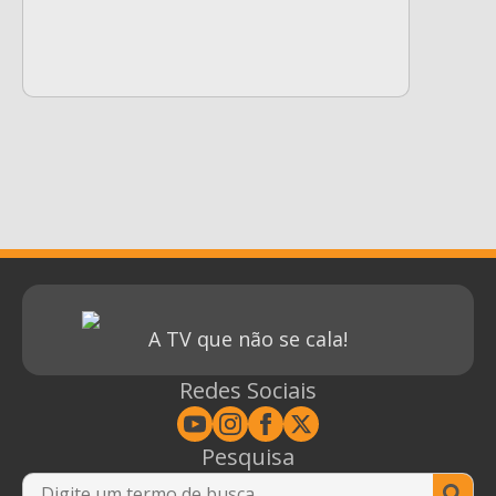
A TV que não se cala!
Redes Sociais
Pesquisa
Se