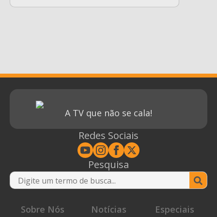
A TV que não se cala!
Redes Sociais
Pesquisa
Se
for
Sobre Nós
Notícias
Especiais