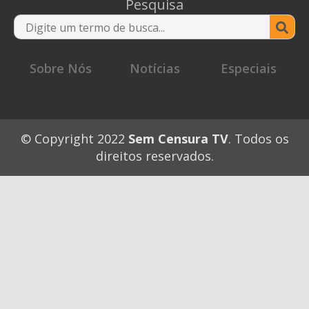
Pesquisa
Se
for
Sobre Nós
Notícias
Especiais
© Copyright 2022
Sem Censura TV
. Todos os
direitos reservados.